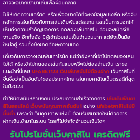
อาจจะอยากเข้ามาเล่นเพื่อผ่อนคลาย
ไม่ให้เกิดความเครียด หรือเพื่ออยากได้ที่จะหาข้อมูลเชิงลึก หรือจับ
หลักการเล่นเกี่ยวกับการเล่นเดิมพันแต่ละเกม และเป็นการบอกให้
เห็นถึงความสำคัญของการ ทดลองเล่นคาสิโน ก่อนจะสมัครใช้
งานจริง อีกทั้งยัง มีผู้เข้าร่วมเล่นเป็นจำนวนมาก แต่ยังเป็นมือ
ใหม่อยู่ รวมทั้งยังขาดทักษะความเก่ง
เกี่ยวกับการวางเดิมพันเท่าไรนัก แต่ว่ายังหาที่เข้าไปทดลฃองเล่น
ไม่ได้ หรือเข้าไปทดลองเล่นกันแบบฟรีๆไม่ต้องจ่ายเงิน เราขอ
แนะนำที่นี่เลย
UFABET123 เว็บเล่นพนันไม่ต้องฝาก
เว็บคาสิโนที่
ขึ้นชื่อว่าเป็นอันดับ1ของประเทศไทย เล่นเกมคาสิโนเว็บตรงดีที่สุด
ในปี2023
ทำให้นักพนันหลายๆคน ประสบความสำเร็จจากการ
เล่นเดิมพันคา
สิโนออนไลน์
เว็บพนันคุณภาพอันดับ1
อย่าง
ufabetคาสิโนไม่มี
ขั้นต่ำ
เพราะว่าเว็บคุณภาพแห่งนี้ ต้อนรับสมาชิกใหม่ด้วยการ
ฝากเงินเข้ามาในระบบ โดยที่ไม่จำกัดจำนวนเงินใดๆ
รับโปรโมชั่นเว็บคาสิโน เครดิตฟรี