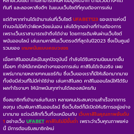
หลายเว็บไซต์ ท่านสามารถค้นหาข้อมูลได้จาก ตามเว็บต่างๆได้
ทันที และลองหาสิ่งดีๆ ในแบบเว็บไซต์ที่คุณต้องการเล่น
แต่ถ้าหากท่านได้เข้ามาเล่นที่เว็บไซต์
UFABET123
ของเราแห่งนี้
ท่านจะไม่มีคำว่าผิดหวังแน่นอน เล่นได้ทุกอย่างที่ท่านต้องการ
เพราะเว็บเราสามารถเข้าถึงได้ง่าย โดยการเดิมพันผ่านเว็บไซต์
พนันออนไลน์ เล่นเกมคาสิโนเว็บตรงดีที่สุดในปี2023 ซึ่งเป็นศูนย์
รวมของ
เกมพนันแบบครบวงจร
เมื่อคาสิโนออนไลน์ในยุคปัจจุบันนี้ กำลังได้รับความนิยมมากขึ้น
เรื่อยๆ ทำให้มีเทคนิคต่างๆของการเล่น คาสิโนได้เงินจริง เผย
แพร่มากมายหลายๆคนแชร์กัน ซึ่งเว็บของเราก็มีให้เลือกมากมาย
ทั้งยังมีส่วนที่ไม่มีค่าใช้จ่าย เล่นคาสิโนสด คาสิโนออนไลน์ให้ได้รับ
ผลกำไรงามๆ ให้นักพนันทุกท่านได้ลองสมัครกัน
ซึ่งสมาชิกที่เข้ามาเล่นกับเรา หลายคนประสบความสำเร็จจากการ
ลงทุน เดิมพันคาสิโนออนไลน์ ซึ่งเว็บไซต์ก็มีเปิดให้บริการอยู่อย่าง
มากมาย แต่จะมีสักกี่เว็บที่จะเหมือนกับ
เว็บคาสิโนคุณภาพอันดับ
1
อย่างเว็บ
UFABET
คาสิโนไม่มีขั้นต่ำ
เพราะว่าเว็บคุณภาพแห่ง
นี้ มีการต้อนรับสมาชิกใหม่