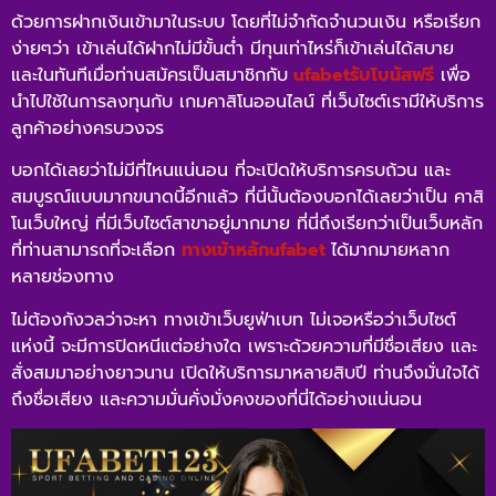
ด้วยการฝากเงินเข้ามาในระบบ โดยที่ไม่จำกัดจำนวนเงิน หรือเรียก
ง่ายๆว่า เข้าเล่นได้ฝากไม่มีขั้นต่ำ มีทุนเท่าไหร่ก็เข้าเล่นได้สบาย
และในทันทีเมื่อท่านสมัครเป็นสมาชิกกับ
ufabetรับโบนัสฟรี
เพื่อ
นำไปใช้ในการลงทุนกับ เกมคาสิโนออนไลน์ ที่เว็บไซต์เรามีให้บริการ
ลูกค้าอย่างครบวงจร
บอกได้เลยว่าไม่มีที่ไหนแน่นอน ที่จะเปิดให้บริการครบถ้วน และ
สมบูรณ์แบบมากขนาดนี้อีกแล้ว ที่นี่นั้นต้องบอกได้เลยว่าเป็น คาสิ
โนเว็บใหญ่ ที่มีเว็บไซต์สาขาอยู่มากมาย ที่นี่ถึงเรียกว่าเป็นเว็บหลัก
ที่ท่านสามารถที่จะเลือก
ทางเข้าหลักufabet
ได้มากมายหลาก
หลายช่องทาง
ไม่ต้องกังวลว่าจะหา ทางเข้าเว็บยูฟ่าเบท ไม่เจอหรือว่าเว็บไซต์
แห่งนี้ จะมีการปิดหนีแต่อย่างใด เพราะด้วยความที่มีชื่อเสียง และ
สั่งสมมาอย่างยาวนาน เปิดให้บริการมาหลายสิบปี ท่านจึงมั่นใจได้
ถึงชื่อเสียง และความมั่นคั่งมั่งคงของที่นี่ได้อย่างแน่นอน