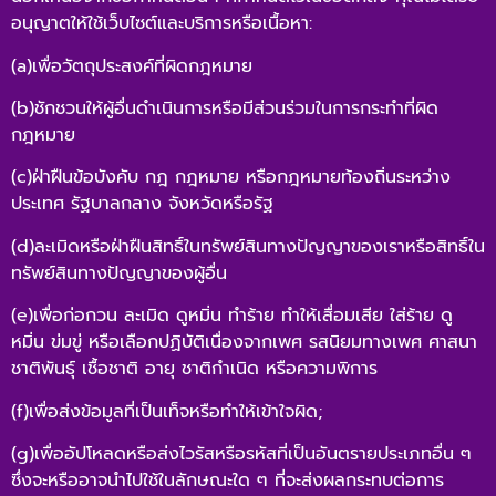
อนุญาตให้ใช้เว็บไซต์และบริการหรือเนื้อหา:
(a)เพื่อวัตถุประสงค์ที่ผิดกฎหมาย
(b)ชักชวนให้ผู้อื่นดำเนินการหรือมีส่วนร่วมในการกระทำที่ผิด
กฎหมาย
(c)ฝ่าฝืนข้อบังคับ กฎ กฎหมาย หรือกฎหมายท้องถิ่นระหว่าง
ประเทศ รัฐบาลกลาง จังหวัดหรือรัฐ
(d)ละเมิดหรือฝ่าฝืนสิทธิ์ในทรัพย์สินทางปัญญาของเราหรือสิทธิ์ใน
ทรัพย์สินทางปัญญาของผู้อื่น
(e)เพื่อก่อกวน ละเมิด ดูหมิ่น ทำร้าย ทำให้เสื่อมเสีย ใส่ร้าย ดู
หมิ่น ข่มขู่ หรือเลือกปฏิบัติเนื่องจากเพศ รสนิยมทางเพศ ศาสนา
ชาติพันธุ์ เชื้อชาติ อายุ ชาติกำเนิด หรือความพิการ
(f)เพื่อส่งข้อมูลที่เป็นเท็จหรือทำให้เข้าใจผิด;
(g)เพื่ออัปโหลดหรือส่งไวรัสหรือรหัสที่เป็นอันตรายประเภทอื่น ๆ
ซึ่งจะหรืออาจนำไปใช้ในลักษณะใด ๆ ที่จะส่งผลกระทบต่อการ