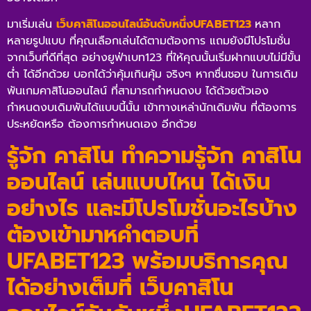
มาเริ่มเล่น
เว็บคาสิโนออนไลน์อันดับหนึ่งUFABET123
หลาก
หลายรูปแบบ ที่คุณเลือกเล่นได้ตามต้องการ แถมยังมีโปรโมชั่น
จากเว็บที่ดีที่สุด อย่างยูฟ่าเบท123 ที่ให้คุณนั้นเริ่มฝากแบบไม่มีขั้น
ต่ำ ได้อีกด้วย บอกได้ว่าคุ้มเกินคุ้ม จริงๆ หากชื่นชอบ ในการเดิม
พันเกมคาสิโนออนไลน์ ที่สามารถกำหนดงบ ได้ด้วยตัวเอง
กำหนดงบเดิมพันได้แบบนี้นั้น เข้าทางเหล่านักเดิมพัน ที่ต้องการ
ประหยัดหรือ ต้องการกำหนดเอง อีกด้วย
รู้จัก คาสิโน ทำความรู้จัก
คาสิโน
ออนไลน์
เล่นแบบไหน ได้เงิน
อย่างไร และมีโปรโมชั่นอะไรบ้าง
ต้องเข้ามาหคำตอบที่
UFABET123 พร้อมบริการคุณ
ได้อย่างเต็มที่ เว็บคาสิโน