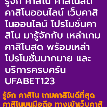
รู้จัก คาสิโน คาสิโนสด
คาสิโนออนไลน์ เว็บคาสิ
โนออนไลน์ โปรโมชั่นคา
สิโน มารู้จักกับ เหล่าเกม
คาสิโนสด พร้อมเหล่า
โปรโมชั่นมากมาย และ
บริการครบครัน
UFABET123
รู้จัก คาสิโน เกมคาสิโนดีที่สุด
คาสิโนบนมือถือ ทางเข้าเว็บคาสิ