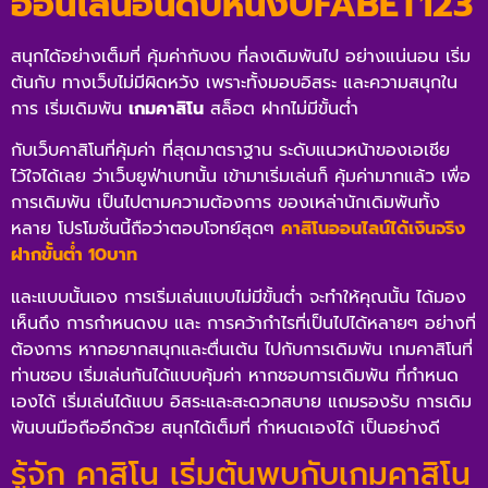
ออนไลน์อันดับหนึ่งUFABET123
สนุกได้อย่างเต็มที่ คุ้มค่ากับงบ ที่ลงเดิมพันไป อย่างแน่นอน เริ่ม
ต้นกับ ทางเว็บไม่มีผิดหวัง เพราะทั้งมอบอิสระ และความสนุกใน
การ เริ่มเดิมพัน
เกมคาสิโน
สล็อต ฝากไม่มีขั้นต่ํา
กับเว็บคาสิโนที่คุ้มค่า ที่สุดมาตราฐาน ระดับแนวหน้าของเอเชีย
ไว้ใจได้เลย ว่าเว็บยูฟ่าเบทนั้น เข้ามาเริ่มเล่นก็ คุ้มค่ามากแล้ว เพื่อ
การเดิมพัน เป็นไปตามความต้องการ ของเหล่านักเดิมพันทั้ง
หลาย โปรโมชั่นนี้ถือว่าตอบโจทย์สุดๆ
คาสิโนออนไลน์ได้เงินจริง
ฝากขั้นต่ำ 10บาท
และแบบนั้นเอง การเริ่มเล่นแบบไม่มีขั้นต่ำ จะทำให้คุณนั้น ได้มอง
เห็นถึง การกำหนดงบ และ การคว้ากำไรที่เป็นไปได้หลายๆ อย่างที่
ต้องการ หากอยากสนุกและตื่นเต้น ไปกับการเดิมพัน เกมคาสิโนที่
ท่านชอบ เริ่มเล่นกันได้แบบคุ้มค่า หากชอบการเดิมพัน ที่กำหนด
เองได้ เริ่มเล่นได้แบบ อิสระและสะดวกสบาย แถมรองรับ การเดิม
พันบนมือถืออีกด้วย สนุกได้เต็มที่ กำหนดเองได้ เป็นอย่างดี
รู้จัก คาสิโน เริ่มต้นพบกับเกมคาสิโน