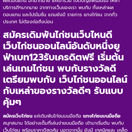
ผลตอบแทน อีกมากมาย แค่เข้าร่วม เปิดบัญชีพร้อมรับ เหล่า
บริการดีๆมากมาย จากทางเว็บของเรา พบกับ ทั้งเหล่าผล
ตอบแทน และโปรโมชั่น แถมยังมี รายการ แทงไก่ชน จากทั่ว
ประเทศ ไม่ต้องถ่อถึงบ่อน
สมัครเดิมพันไก่ชนเว็บไหนดี
เว็บไก่ชนออนไลน์อันดับหนึ่งยู
ฟ่าเบท123รับเครดิตฟรี
เริ่มต้น
เล่นเกมไก่ชน พบกับรางวัลดี
เตรียมพบกับ
เว็บไก่ชนออนไลน์
กับเหล่าของรางวัลดีๆ รับแบบ
คุ้มๆ
สมัครเว็บไก่ชน
แค่เดิมพันไก่ชนบนมือถือ
แทงไก่ชนบนมือถือ
สนุกสนาน ได้อย่างเต็มที่เล่นง่ายบนมือถือ เข้ามาเริ่มต้น พบกับ
เว็บไก่ชน พร้อมราคาดีสุดคุ้ม นอกจากนั้น ยังมี เทคนิคและ เคล็ด