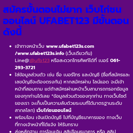
สมัครขั้นตอนไม่ยาก เว็บไก่ชน
ออนไลน์ UFABET123 มีขั้นตอน
ดังนี้
เข้าทางหน้าเว็บ
www.ufabet123s.com
/www.ufabet123s.info
(เว็บเดียวกัน)
Line@:
@ufb123
หรือสะดวกโทรศัพท์ได้ที่ เบอร์
061-
293-3721
ใส่ข้อมูลส่วนตัว เช่น ชื่อ เบอร์โทร และบัญชี (ชื่อที่สมัครและ
เลขบัญชีจะต้องตรงกัน) หากสมัครผ่าน ไลน์แอด จะมีเข้า
หน้าที่สอบถาม แต่ถ้าสมัครผ่านหน้าเว็บสามารถกรอกข้อมูล
ของทุกท่านได้เลย *ข้อมูลส่วนตัวของทุกท่าน ทางเว็บไซต์
ของเรา จะเก็บเป็นความลับด้วยระบบที่ได้มาตรฐานระดับ
สากลโลก)
เว็บไก่ชนออนไลน์
พร้อมโอน เงินเปิดบัญชี ไปที่บัญชีธนาคารของ ทางเว็บ
ที่ทางเจ้าหน้าที่ได้แจ้ง ให้รับทราบ
ส่งหลักฐาน การโอนเงิน สลิปโอนธนาคาร หรือ สลิป