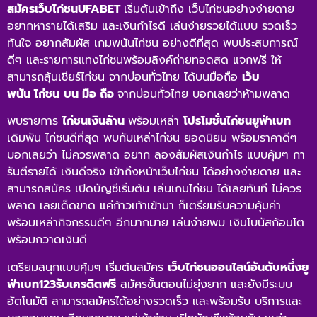
สมัครเว็บไก่ชนUFABET
เริ่มต้นเข้าถึง เว็บไก่ชนอย่างง่ายดาย
อยากหารายได้เสริม และเงินกำไรดี เล่นง่ายรวยได้แบบ รวดเร็ว
ทันใจ อยากสัมผัส เกมพนันไก่ชน อย่างดีที่สุด พบประสบการณ์
ดีๆ และรายการแทงไก่ชนพร้อมลิงค์ถ่ายทอดสด แจกฟรี ให้
สามารถลุ้นเชียร์ไก่ชน จากบ่อนทั่วไทย ได้บนมือถือ
เว็บ
พนัน
ไก่ชน
บน มือ ถือ
จากบ่อนทั่วไทย บอกเลยว่าห้ามพลาด
พบรายการ
ไก่ชนเงินล้าน
พร้อมเหล่า
โปรโมชั่นไก่ชนยูฟ่าเบท
เดิมพัน ไก่ชนดีที่สุด พบกับเหล่าไก่ชน ยอดนิยม พร้อมราคาดีๆ
บอกเลยว่า ไม่ควรพลาด อยาก ลองสัมผัสเงินกำไร แบบคุ้มๆ กา
รันตีรายได้ เงินดีจริง เข้าถึงหน้าเว็บไก่ชน ได้อย่างง่ายดาย และ
สามารถสมัคร เปิดบัญชีเริ่มต้น เล่นเกมไก่ชน ได้เลยทันที ไม่ควร
พลาด เลยเด็ดขาด แค่ก้าวเท้าเข้ามา ก็เตรียมรับความคุ้มค่า
พร้อมเหล่ากิจกรรมดีๆ อีกมากมาย เล่นง่ายพบ เงินโบนัสก้อนโต
พร้อมกวาดเงินดี
เตรียมสนุกแบบคุ้มๆ เริ่มต้นสมัคร
เว็บไก่ชนออนไลน์อันดับหนึ่งยู
ฟ่าเบท123รับเครดิตฟรี
สมัครขั้นตอนไม่ยุ่งยาก และยังมีระบบ
อัตโนมัติ สามารถสมัครได้อย่างรวดเร็ว และพร้อมรับ บริการและ