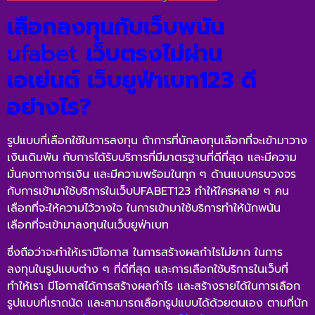
เลือกลงทุนกับเว็บพนัน
ufabet
เว็บตรงไม่ผ่าน
เอเย่นต์
เว็บยูฟ่าเบท123 ดี
อย่างไร?
รูปแบบที่เลือกใช้ในการลงทุน ถ้าการที่นักลงทุนเลือกที่จะเข้ามาวาง
เงินเดิมพัน กับการได้รับบริการที่มีมาตรฐานที่ดีที่สุด และมีความ
มั่นคงทางการเงิน และมีความพร้อมในทุก ๆ ด้านแบบครบวงจร
กับการเข้ามาใช้บริการในเว็บUFABET123 ทำให้ใครหลาย ๆ คน
เลือกที่จะให้ความไว้วางใจ ในการเข้ามาใช้บริการทำให้นักพนัน
เลือกที่จะเข้ามาลงทุนในเว็บยูฟ่าเบท
ซึ่งถือว่าจะทำให้เรามีโอกาส ในการสร้างผลกำไรไม่ยาก ในการ
ลงทุนในรูปแบบต่าง ๆ ที่ดีที่สุด และการเลือกใช้บริการในเว็บที่
ทำให้เรา มีโอกาสได้การสร้างผลกำไร และสร้างรายได้ในการเลือก
รูปแบบที่เราถนัด และสามารถเลือกรูปแบบได้ด้วยตนเอง ตามที่นัก