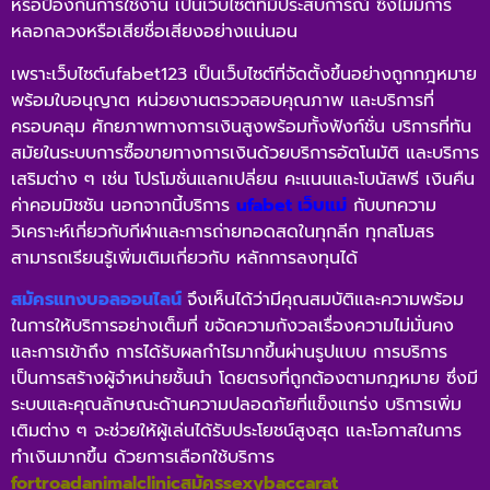
หรือป้องกันการใช้งาน เป็นเว็บไซต์ที่มีประสบการณ์ ซึ่งไม่มีการ
หลอกลวงหรือเสียชื่อเสียงอย่างแน่นอน
เพราะเว็บไซต์ufabet123 เป็นเว็บไซต์ที่จัดตั้งขึ้นอย่างถูกกฎหมาย
พร้อมใบอนุญาต หน่วยงานตรวจสอบคุณภาพ และบริการที่
ครอบคลุม ศักยภาพทางการเงินสูงพร้อมทั้งฟังก์ชั่น บริการที่ทัน
สมัยในระบบการซื้อขายทางการเงินด้วยบริการอัตโนมัติ และบริการ
เสริมต่าง ๆ เช่น โปรโมชั่นแลกเปลี่ยน คะแนนและโบนัสฟรี เงินคืน
ค่าคอมมิชชัน นอกจากนี้บริการ
ufabet เว็บแม่
กับบทความ
วิเคราะห์เกี่ยวกับกีฬาและการถ่ายทอดสดในทุกลีก ทุกสโมสร
สามารถเรียนรู้เพิ่มเติมเกี่ยวกับ หลักการลงทุนได้
สมัครแทงบอลออนไลน์
จึงเห็นได้ว่ามีคุณสมบัติและความพร้อม
ในการให้บริการอย่างเต็มที่ ขจัดความกังวลเรื่องความไม่มั่นคง
และการเข้าถึง การได้รับผลกำไรมากขึ้นผ่านรูปแบบ การบริการ
เป็นการสร้างผู้จำหน่ายชั้นนำ โดยตรงที่ถูกต้องตามกฎหมาย ซึ่งมี
ระบบและคุณลักษณะด้านความปลอดภัยที่แข็งแกร่ง บริการเพิ่ม
เติมต่าง ๆ จะช่วยให้ผู้เล่นได้รับประโยชน์สูงสุด และโอกาสในการ
ทำเงินมากขึ้น ด้วยการเลือกใช้บริการ
fortroadanimalclinicสมัครsexybaccarat