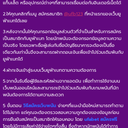
แท็บเล็ต หรืออุปกรณ์ต่างๆที่สามารถเชื่อมต่อกับอินเตอร์เน็ตได้
2.ให้คุณคลิกที่เมนู สมัครสมาชิก
@ufb123
ที่หน้าแรกของเว็บยู
ฟ่าเบทได้เลย
3.หลังจากนั้นให้คุณกรอกข้อมูลส่วนตัวที่จำเป็นสำหรับการสมัคร
เป็นสมาชิกกับยูฟ่าเบท โดยนักพนันจะต้องกรอกข้อมูลตามความ
เป็นจริง โดยเฉพาะชื่อผู้เล่นกับชื่อบัญชีธนาคารจะต้องเป็นชื่อ
เดียวกันเท่านั้นจึงจะสามารถฝากถอนเงินเพื่อเข้าไปร่วมเดิมพันกับ
ยูฟ่าเบทได้
4.ฝากเงินเข้าสู่ระบบเว็บยูฟ่าเบทตามความต้องการ
5.จากนั้นรับชื่อผู้ใช้และรหัสผ่านจากแอดมิน เพื่อทำการใช้งานบน
เว็บพนันออนไลน์และสามารถเข้าไปร่วมเดิมพันกับเกมพนันที่นัก
พนันต้องการได้ตามความสะดวก
5 ขั้นตอน
วิธีสมัครเว็บพนัน
ง่ายๆที่แนะนำมือใหม่สามารถทำตาม
ได้ไม่ยาก แต่คุณจะต้องตรวจสอบความถูกต้องของข้อมูลก่อน
การยืนยันสมัครเป็นสมาชิกให้รอบคอบ โดย
ufabet สมัครฟรี
โดยไม่มีการเสียค่าใช้จ่ายใดๆทั้งสิ้น ซึ่งถ้าหากนักพนันได้ทำการ