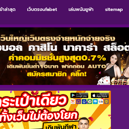
้าล่าสุด
เว็บตรงufabet
เล่นพนันยูฟ่า
sitemap