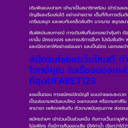
เดิมพันแบบง่ายๆ เข้ามาเป็นสมาชิกพร้อม เข้าร่วมแ
บัญชีและเริ่มเล่นได้ อย่างง่ายดาย เต็มที่กับการเริ่
เตรียมสนุก และพบกับเคล็ดลับดีๆ มากมาย สนุกสนาน 
สัมผัสประสบการณ์ การเดิมพันที่บอกเลยว่าคุ้มค่า 
เรานั้น มีครงวงจร และการบริการอื่นๆ โปรโมชั่นดีๆ
และเปิดราคาให้อย่างย่อมเยา และเป็นมิตร บอกเลยว่าเ
สมัครufabetเว็บไหนดี กำ
โจทย์คุณ ในเรื่องของเหล่
ที่สุดUFABET123
แถมขั้นตอน การสมัครเปิดบัญชี แบบง่ายและสะดวก พร้
เป็นเล่นเกมพนันแบบไหน จะแทงบอล หรือเกมคาสิโน
สามารถ เพลิดเพลินกับ ตัวเกมพนันคุณภาพ ส่งตรงมา
สมัครง่ายๆ เข้าร่วมเป็นส่วนหนึ่ง กับทางเว็บเรายูฟ่า
ไม่แพ้ใคร ทั้งมีการคืนยอดเสีย มีให้ค่าน้ำ เรียกว่าได