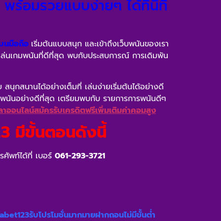
ร้อมรวยแบบง่ายๆ ได้ที่นี่ที่
นบนมือถือ
เริ่มต้นแบบสนุก และเข้าถึงเว็บพนันของเรา
ต้นเล่นเกมพนันที่ดีที่สุด พบกับประสบการณ์ การเดิมพัน
นุกสนานได้อย่างเต็มที่ เล่นง่ายเริ่มต้นได้อย่างดี
บพนันอย่างดีที่สุด เตรียมพบกับ รายการการพนันดีๆ
ลาออนไลน์สมัครรับเครดิตฟรีเพิ่มเติมค่าคอมสูง
มีขั้นตอนดังนี้
ศัพท์ได้ที่ เบอร์
061-293-3721
fabet123รับโปรโมชั่นมากมายฝากถอนไม่มีขั้นต่ำ