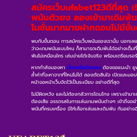
สมัครเว็บufabet123ดีที่สุด
พนันตัวยง ลองเข้ามาเดิมพันแ
โมชั่นมากมายฝากถอนไม่มีขั้น
พบกับขัันตอน การสมัครเว็บพนันของเรานั้น บอกเลยใ
ว่าจะเกมพนันแบบไหน ก็สามารถเดิมพันได้อย่างเต็มที
พันไม่เหมือนใคร เล่นง่ายได้เงินจริง พร้อมเตรียมรอรั
หากกำลังมองหา
เว็บพนันเว็บตรง
ต้องขอแนะนำ ยู
ล้ำค่าที่จะหาจากที่ไหนไม่ได้ ลองตัดสินใจ เปิดและมอ
หน้าจอหน้าเว็บจัดไว้เป็นระเบียบ อย่างดีที่สุด
ไม่มีผิดหวัง และไม่ต้องกลัวการโดนโกง เพราะเข้ามา
ต้องเสีย อรรถรสในการเล่นเกมพนันต่างๆ เข้าถึงอย่าง
พนันที่ครบเครื่อง มีให้เลือกเล่นและเดิมพัน กันอย