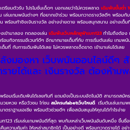
ละเตรียมตัวรับ โปรโมชั่นเด็ดๆ บอกเลยว่าไม่ควรพลาด
เดิมพันขั้นต่ำ
มต้น เล่นเกมพนันต่างๆ ที่อยากเข้าร่วม พร้อมกวาดรางวัลดีๆ พร้อมกับมี
พร้อมท้าชิงเงินรางวัล อย่างง่ายดาย พร้อมสนุกสนาน อย่างเต็มที่
ต้องเข้ามาลอง ทดลองเล่น
เดิมพันเว็บหลักยูฟ่าเบท123
ทำไมถึงต้อง 
 พร้อมกิจกรรมอีเวนท์ดีๆ อีกมากมายเต็มที่กับ การเริ่มต้นเล่น เกมพ
ต็มที่ กับการเดิมพันได้เลย ไม่ควรพลาดเด็ดขาด เข้ามาเล่นได้เลย
ลังมองหา เว็บพนันออนไลน์ดีๆ สัก
ารายได้และ เงินรางวัล ต้องห้ามพล
อมเริ่มเดิมพันได้เลยทันที แถมยังเป็นระบบอัตโนมัติ สามารถสมัครด้ว
 มวยหวย หรือวัวชน ไก่ชน
สมัครufabetเว็บไหนดี
เริ่มต้นเล่นเกมพ
ตราฐานเอเชีย พร้อมตัวช่วยดีๆ เพื่อสนับสนุนให้คุณได้กำไรง่าย
เบท123 เริ่มเล่นเกมพนันดีที่สุด พบกับเหล่าเว็บพนันอันดับหนึ่ง ขึ้นช
้ว่าคืนความคุ้มค่า ให้เหล่าสมาชิกได้ เป็นอย่างดี พร้อมกวาดรายได้ อย่