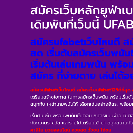
สมัครเว็บหลักยูฟ่าเ
เดิมพันที่เว็บนี้ UF
สมัครufabetเว็บไหนดี สมั
สด เริ่มต้นสมัครเว็บพนัน
เริ่มต้นเล่นเกมพนัน พร้
สมัคร ที่ง่ายดาย เล่นได้อย
สมัครufabetเว็บไหนดี สมัครเว็บufabet123ดีที่สุด 
เตรียมสร้างโอกาส ในการสมัครเว็บพนัน พร้อมเริ่มต้
สนุกกับ เหล่าเกมพนันให้ เลือกเล่นอย่างอิสระ พร้อมก
เริ่มต้นเล่น พร้อมพบกับขั้นตอน สมัครแบบง่าย ไม่ต
กับกวาดรางวัล และรายได้เตรียมเข้ามา สนุกสนานกับ
คาสิโน มวยออนไลน์ หวยสด วัวชน ไก่ชน