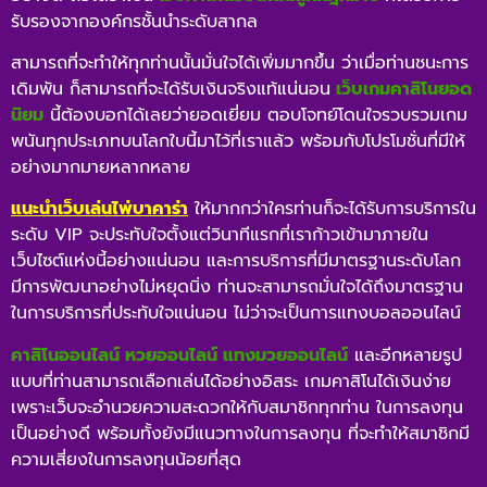
รับรองจากองค์กรชั้นนำระดับสากล
สามารถที่จะทำให้ทุกท่านนั้นมั่นใจได้เพิ่มมากขึ้น ว่าเมื่อท่านชนะการ
เดิมพัน ก็สามารถที่จะได้รับเงินจริงแท้แน่นอน
เว็บเกมคาสิโนยอด
นิยม
นี้ต้องบอกได้เลยว่ายอดเยี่ยม ตอบโจทย์โดนใจรวบรวมเกม
พนันทุกประเภทบนโลกใบนี้มาไว้ที่เราแล้ว พร้อมกับโปรโมชั่นที่มีให้
อย่างมากมายหลากหลาย
แนะนำเว็บเล่นไพ่บาคาร่า
ให้มากกว่าใครท่านก็จะได้รับการบริการใน
ระดับ VIP จะประทับใจตั้งแต่วินาทีแรกที่เราก้าวเข้ามาภายใน
เว็บไซต์แห่งนี้อย่างแน่นอน และการบริการที่มีมาตรฐานระดับโลก
มีการพัฒนาอย่างไม่หยุดนิ่ง ท่านจะสามารถมั่นใจได้ถึงมาตรฐาน
ในการบริการที่ประทับใจแน่นอน ไม่ว่าจะเป็นการแทงบอลออนไลน์
คาสิโนออนไลน์ หวยออนไลน์ แทงมวยออนไลน์
และอีกหลายรูป
แบบที่ท่านสามารถเลือกเล่นได้อย่างอิสระ เกมคาสิโนได้เงินง่าย
เพราะเว็บจะอำนวยความสะดวกให้กับสมาชิกทุกท่าน ในการลงทุน
เป็นอย่างดี พร้อมทั้งยังมีแนวทางในการลงทุน ที่จะทำให้สมาชิกมี
ความเสี่ยงในการลงทุนน้อยที่สุด