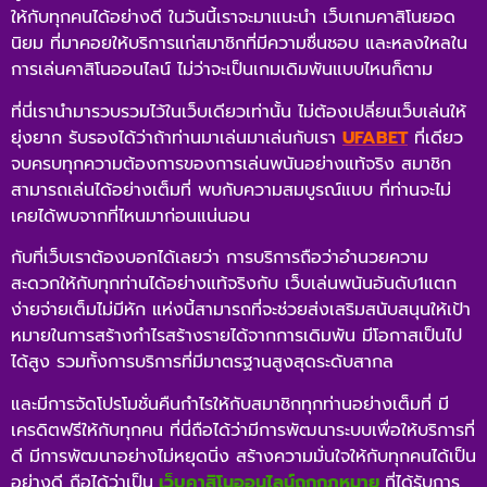
ให้กับทุกคนได้อย่างดี ในวันนี้เราจะมาแนะนำ เว็บเกมคาสิโนยอด
นิยม ที่มาคอยให้บริการแก่สมาชิกที่มีความชื่นชอบ และหลงใหลใน
การเล่นคาสิโนออนไลน์ ไม่ว่าจะเป็นเกมเดิมพันแบบไหนก็ตาม
ที่นี่เรานำมารวบรวมไว้ในเว็บเดียวเท่านั้น ไม่ต้องเปลี่ยนเว็บเล่นให้
ยุ่งยาก รับรองได้ว่าถ้าท่านมาเล่นมาเล่นกับเรา
UFABET
ที่เดียว
จบครบทุกความต้องการของการเล่นพนันอย่างแท้จริง สมาชิก
สามารถเล่นได้อย่างเต็มที่ พบกับความสมบูรณ์แบบ ที่ท่านจะไม่
เคยได้พบจากที่ไหนมาก่อนแน่นอน
กับที่เว็บเราต้องบอกได้เลยว่า การบริการถือว่าอำนวยความ
สะดวกให้กับทุกท่านได้อย่างแท้จริงกับ เว็บเล่นพนันอันดับ1แตก
ง่ายจ่ายเต็มไม่มีหัก แห่งนี้สามารถที่จะช่วยส่งเสริมสนับสนุนให้เป้า
หมายในการสร้างกำไรสร้างรายได้จากการเดิมพัน มีโอกาสเป็นไป
ได้สูง รวมทั้งการบริการที่มีมาตรฐานสูงสุดระดับสากล
และมีการจัดโปรโมชั่นคืนกำไรให้กับสมาชิกทุกท่านอย่างเต็มที่ มี
เครดิตฟรีให้กับทุกคน ที่นี่ถือได้ว่ามีการพัฒนาระบบเพื่อให้บริการที่
ดี มีการพัฒนาอย่างไม่หยุดนิ่ง สร้างความมั่นใจให้กับทุกคนได้เป็น
อย่างดี ถือได้ว่าเป็น
เว็บคาสิโนออนไลน์ถูกกฎหมาย
ที่ได้รับการ