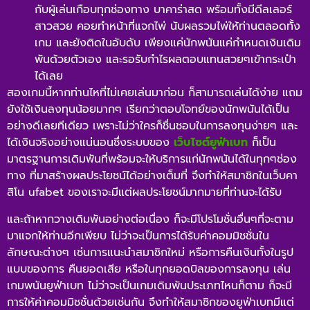
กับผู้เล่นเกือบทุกช่องทาง บาคาร่าสด พร้อมทั้งมีดีลเลอร์
สาวสวย คอยทำหน้าที่แจกไพ่ นับผลรวมไพ่ให้ท่านตลอดทั้ง
เกม และยังติดในอับดับ เพียงแค่นักพนันแค่กำหนดเงินเดิม
พันด้วยตัวเอง และรอรับกำไรผลตอบแทนสวยๆเข้ากระเป๋า
ได้เลย
สองเกมนี้หากท่านไหที่ไม่เคยเล่นมาก่อน ก็สามารถเล่นได้ง่าย แถม
ยังใช้เงินลงทุนน้อยมากๆ เรียกว่าตอบโจทย์ของนักพนันได้เป็น
อย่างดีเลยทีเดียว เพราะไม่ว่าใครก็ชื่นชอบในการลงทุนง่ายๆ และ
ได้เงินจริงอย่างแน่นอนซึ่งระบบของ
เว็บไซต์ยูฟ่าเบท
ก็เป็น
มาตรฐานการเดิมพันที่พร้อมจะให้บริการแก่นักพนันได้ในทุกๆช่อง
ทาง ที่มาสร้างผลประโยชน์ได้อย่างเต็มที่ จึงทำให้สมาชิกในเว็บคา
สิโน ufabet ของเราจะมีแต่ผลประโยชน์มากมายที่ท่านจะได้รับ
และถ้าหากวางเดิมพันอย่างต่อเนื่อง ก็จะมีโปรโมชั่นอื่นๆที่จะตาม
มาแจกให้ท่านอีกเพียบ ไม่ว่าจะเป็นการได้รับค่าคอมมิชชั่นใน
ลักษณะต่างๆ เช่นการแนะนำสมาชิกใหม่ หรือการคืนเงินทั้งในรูป
แบบของการ คืนยอดเสีย หรือในทุกยอดบิลของการลงทุน เล่น
เกมพนันยูฟ่าเบท ไม่ว่าจะเป็นเกมเดิมพันประเภทไหนก็ตาม ก็จะมี
การให้ค่าคอมมิชชั่นด้วยเช่นกัน จึงทำให้สมาชิกของยูฟ่าเบทมีแต่