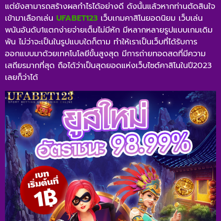
แต่ยังสามารถสร้างผลกำไรได้อย่างดี ดังนั้นแล้วหากท่านตัดสินใจ
เข้ามาเลือกเล่น
UFABET123
เว็บเกมคาสิโนยอดนิยม เว็บเล่น
พนันอันดับ1แตกง่ายจ่ายเต็มไม่มีหัก มีหลากหลายรูปแบบเกมเดิม
พัน ไม่ว่าจะเป็นในรูปแบบใดก็ตาม ทำให้เราเป็นเว็บที่ได้รับการ
ออกแบบมาด้วยเทคโนโลยีขั้นสูงสุด มีการถ่ายทอดสดที่มีความ
เสถียรมากที่สุด ถือได้ว่าเป็นสุดยอดแห่งเว็บไซต์คาสิโนในปี2023
เลยก็ว่าได้