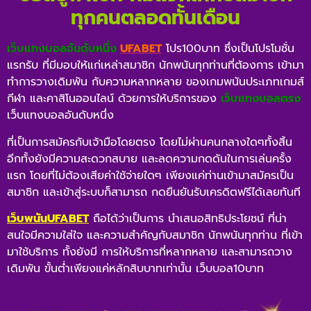
ทุกคนตลอดทั้นเดือน
เว็บแทงบอลอันดับหนึ่ง
UFABET
โปร100บาท ซึ่งเป็นโปรโมชั่น
แรกรับ ที่มีมอบให้แก่เหล่าสมาชิก นักพนันทุกท่านที่ต้องการ เข้ามา
ทำการวางเดิมพัน กับความหลากหลาย ของเกมพนันประเภทเกมส์
กีฬา และคาสิโนออนไลน์ ด้วยการให้บริการของ
เว็บแทงบอลตรง
เว็บแทงบอลอันดับหนึ่ง
ที่เป็นการสมัครกับเจ้ามือโดยตรง โดยไม่ผ่านคนกลางใดๆทั้งสิ้น
อีกทั้งยังมีความสะดวกสบาย และลดความกดดันในการเล่นครั้ง
แรก โดยที่ไม่ต้องเสียค่าใช้จ่ายใดๆ เพียงแค่ท่านเข้ามาสมัครเป็น
สมาชิก และเข้าสู่ระบบก็สามารถ กดยืนยันรับเครดิตฟรีได้เลยทันที
เว็บพนันUFABET
ถือได้ว่าเป็นการ นำเสนอสิทธิประโยชน์ ที่น่า
สนใจมีความใส่ใจ และความสำคัญกับสมาชิก นักพนันทุกท่าน ที่เข้า
มาใช้บริการ ทั้งยังมี การให้บริการที่หลากหลาย และสามารถวาง
เดิมพัน ขั้นต่ำเพียงแค่หลักสิบบาทเท่านั้น เว็บบอล10บาท