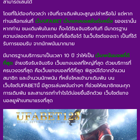
สามารถเล่นได้
โดยที่ไม่ต้องกังวลว่า เงินที่เราเดิมพันจะสูญเปล่าหรือไม่ แต่หาก
ท่านเลือกเล่นที่
เว็บUFABET เว็บแทงบอลอันดับหนึ่ง
ของเรานั้น
หากท่าน ชนะเดิมพันในเกม ก็จะได้รับเงินจริงทันที มีมาตรฐาน
ความปลอดภัย ทางการเงินที่เชื่อถือได้ ในเว็บไซต์ของเรา เป็นที่ได้
รับการยอมรับ จากนักพนันมากมาย
มีมาตรฐานบริการมาเป็นเวลา 10 ปี ว่าให้เป็น
เว็บพนันบอลที่ดี
ที่สุด
จ่ายจริงรับเงินจริง เว็บแทงบอลที่ใหญ่ที่สุด ด้วยบริการที่
ครบวงจรที่สุด คือเว็บแทงบอลที่ดีที่สุด พิสูจน์ได้จากจำนวน
สมาชิก และจำนวนนักพนัน ที่หลั่งไหลเข้ามาเดิมพัน บน
เว็บไซต์UFABETนี้ มีสูตรเล่นพนันต่างๆ ที่ช่วยให้สมาชิกชนะทุก
การเดิมพัน และสามารถทำกำไรได้บ่อยขึ้นอีกด้วย เว็บไซต์แทง
บอลยูฟ่าเบทมาแรงที่สุด