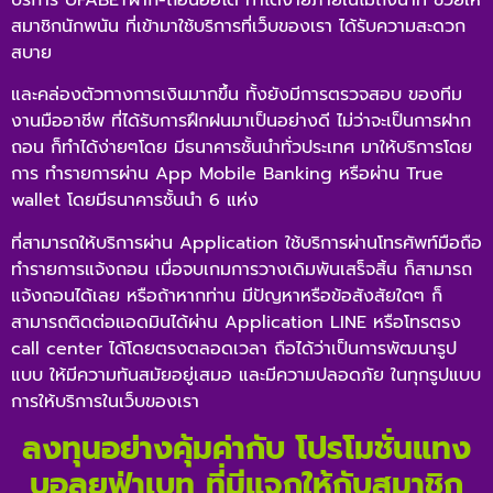
บริการ UFABETฝาก-ถอนออโต้ ทำได้ง่ายภายในไม่ถึงนาที ช่วยให้
สมาชิกนักพนัน ที่เข้ามาใช้บริการที่เว็บของเรา ได้รับความสะดวก
สบาย
และคล่องตัวทางการเงินมากขึ้น ทั้งยังมีการตรวจสอบ ของทีม
งานมืออาชีพ ที่ได้รับการฝึกฝนมาเป็นอย่างดี ไม่ว่าจะเป็นการฝาก
ถอน ก็ทำได้ง่ายๆโดย มีธนาคารชั้นนำทั่วประเทศ มาให้บริการโดย
การ ทำรายการผ่าน App Mobile Banking หรือผ่าน True
wallet โดยมีธนาคารชั้นนำ 6 แห่ง
ที่สามารถให้บริการผ่าน Application ใช้บริการผ่านโทรศัพท์มือถือ
ทำรายการแจ้งถอน เมื่อจบเกมการวางเดิมพันเสร็จสิ้น ก็สามารถ
แจ้งถอนได้เลย หรือถ้าหากท่าน มีปัญหาหรือข้อสังสัยใดๆ ก็
สามารถติดต่อแอดมินได้ผ่าน Application LINE หรือโทรตรง
call center ได้โดยตรงตลอดเวลา ถือได้ว่าเป็นการพัฒนารูป
แบบ ให้มีความทันสมัยอยู่เสมอ และมีความปลอดภัย ในทุกรูปแบบ
การให้บริการในเว็บของเรา
ลงทุนอย่างคุ้มค่ากับ โปรโมชั่นแทง
บอลยูฟ่าเบท ที่มีแจกให้กับสมาชิก