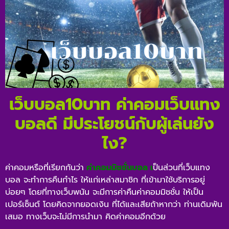
เว็บบอล10บาท ค่าคอมเว็บแทง
บอลดี มีประโยชน์กับผู้เล่นยัง
ไง?
ค่าคอมหรือที่เรียกกันว่า
ค่าคอมมิชชั่นบอล เ
ป็นส่วนที่เว็บแทง
บอล จะทำการคืนกำไร ให้แก่เหล่าสมาชิก ที่เข้ามาใช้บริการอยู่
บ่อยๆ โดยที่ทางเว็บพนัน จะมีการค่าคืนค่าคอมมิชชั่น ให้เป็น
เปอร์เซ็นต์ โดยคิดจากยอดเงิน ที่ได้และเสียถ้าหากว่า ท่านเดิมพัน
เสมอ ทางเว็บจะไม่มีการนำมา คิดค่าคอมอีกด้วย