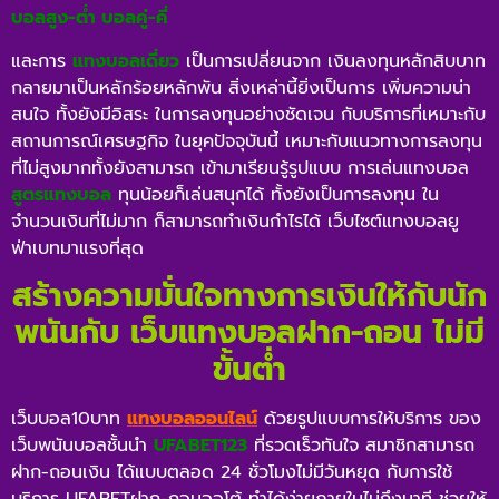
บอลสูง-ต่ำ
บอลคู่-คี่
และการ
แทงบอลเดี่ยว
เป็นการเปลี่ยนจาก เงินลงทุนหลักสิบบาท
กลายมาเป็นหลักร้อยหลักพัน สิ่งเหล่านี้ยิ่งเป็นการ เพิ่มความน่า
สนใจ ทั้งยังมีอิสระ ในการลงทุนอย่างชัดเจน กับบริการที่เหมาะกับ
สถานการณ์เศรษฐกิจ ในยุคปัจจุบันนี้ เหมาะกับแนวทางการลงทุน
ที่ไม่สูงมากทั้งยังสามารถ เข้ามาเรียนรู้รูปแบบ การเล่นแทงบอล
สูตรแทงบอล
ทุนน้อยก็เล่นสนุกได้ ทั้งยังเป็นการลงทุน ใน
จำนวนเงินที่ไม่มาก ก็สามารถทำเงินกำไรได้ เว็บไซต์แทงบอลยู
ฟ่าเบทมาแรงที่สุด
สร้างความมั่นใจทางการเงินให้กับนัก
พนันกับ เว็บแทงบอลฝาก-ถอน ไม่มี
ขั้นต่ำ
เว็บบอล10บาท
แทงบอลออนไลน์
ด้วยรูปแบบการให้บริการ ของ
เว็บพนันบอลชั้นนำ
UFABET123
ที่รวดเร็วทันใจ สมาชิกสามารถ
ฝาก-ถอนเงิน ได้แบบตลอด 24 ชั่วโมงไม่มีวันหยุด กับการใช้