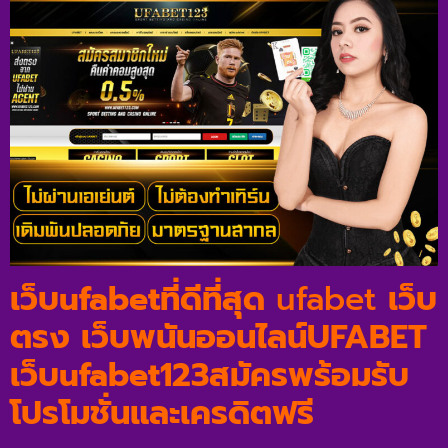
เว็บufabetที่ดีที่สุด
ufabet
เว็บ
ตรง
เว็บพนันออนไลน์UFABET
เว็บufabet123สมัครพร้อมรับ
โปรโมชั่นและเครดิตฟรี