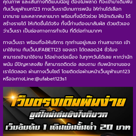
คุณภาพ และเส้นทางที่ดีแบบนี้อยู่ ต้องไม่พลาด ที่จะเข้ามาเดิมพัน
กับเว็บยูฟ่าเบท123 ทางเว็บเรามีเกมการพนัน ให้ท่านได้เลือก
มากมาย และหลากหลายมาก พร้อมทั้งมีตัวช่วย ให้นักเดิมพัน ได้
สร้่างรายได้ ให้เกิดขึ้นได้จริง ทั้งนี้ท่านต้องมาสัมผัส ด้วยตัวเอง
ว่าเว็บเรา เป็นช่องทางการทำเงิน ที่ดีต่อท่านมากๆ
ทางเว็บเรา พร้อมที่จะให้บริการ ทุกท่านอยู่เสมอ ท่านสามารถ เข้า
มาใช้งาน กับเว็บUFABET123 ของเรา ได้ตลอด24 ชั่วโมง
สามารถเข้ามาใช้งาน ได้อย่างต่อเนื่อง ในทุกๆวันได้เลย หากว่านัก
พนัน มีปัญหาสงสัย ก็สามารถติดต่อ สอบถาม กับพนักงานของ
เราได้ตลอด ผ่านทางเว็บไซต์ โดยติดต่อผ่านหน้าเว็บยูฟ่าเบท123
หรือจะทางLine:@ufabet123s1