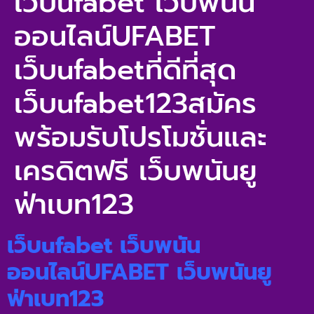
เว็บufabet เว็บพนัน
ออนไลน์UFABET
เว็บufabetที่ดีที่สุด
เว็บufabet123สมัคร
พร้อมรับโปรโมชั่นและ
เครดิตฟรี เว็บพนันยู
ฟ่าเบท123
เว็บufabet เว็บพนัน
ออนไลน์UFABET เว็บพนันยู
ฟ่าเบท123