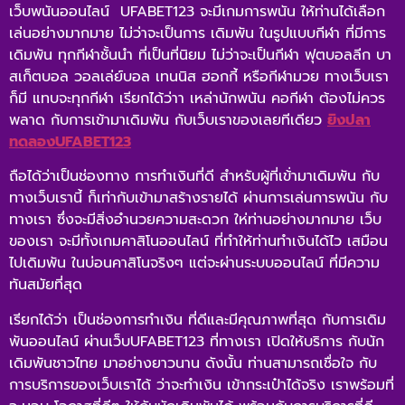
เว็บพนันออนไลน์ UFABET123 จะมีเกมการพนัน ให้ท่านได้เลือก
เล่นอย่างมากมาย ไม่ว่าจะเป็นการ เดิมพัน ในรูปแบบกีฬา ที่มีการ
เดิมพัน ทุกกีฬาชั้นนำ ที่เป็นที่นิยม ไม่ว่าจะเป็นกีฬา ฟุตบอลลีก บา
สเก็ตบอล วอลเล่ย์บอล เทนนิส ฮอกกี้ หรือกีฬามวย ทางเว็บเรา
ก็มี แทบจะทุกกีฬา เรียกได้ว่าา เหล่านักพนัน คอกีฬา ต้องไม่ควร
พลาด กับการเข้ามาเดิมพัน กับเว็บเราของเลยทีเดียว
ยิงปลา
ทดลองUFABET123
ถือได้ว่าเป็นช่องทาง การทำเงินที่ดี สำหรับผู้ที่เข้่ามาเดิมพัน กับ
ทางเว็บเรานี้ ก็เท่ากับเข้ามาสร้างรายได้ ผ่านการเล่นการพนัน กับ
ทางเรา ซึ่งจะมีสิ่งอำนวยความสะดวก ให่ท่านอย่างมากมาย เว็บ
ของเรา จะมีทั้งเกมคาสิโนออนไลน์ ที่ทำให้ท่านทำเงินได้ไว เสมือน
ไปเดิมพัน ในบ่อนคาสิโนจริงๆ แต่จะผ่านระบบออนไลน์ ที่มีความ
ทันสมัยที่สุด
เรียกได้ว่า เป็นช่องการทำเงิน ที่ดีและมีคุณภาพที่สุด กับการเดิม
พันออนไลน์ ผ่านเว็บUFABET123 ที่ทางเรา เปิดให้บริการ กับนัก
เดิมพันชาวไทย มาอย่างยาวนาน ดังนั้น ท่านสามารถเชื่อใจ กับ
การบริการของเว็บเราได้ ว่าจะทำเงิน เข้ากระเป๋าได้จริง เราพร้อมที่