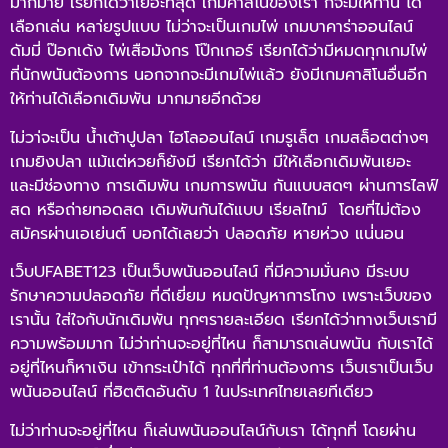
มากมาย เรียกได้ว่าเยอะที่สุด เกมคาสิโนของเรา ก็จะมีให้ท่าน ได้
เลือกเล่น หลา่ยรูปแบบ ไม่ว่าจะเป็นเกมไพ่ เกมบาคาร่าออนไลน์
ดัมมี่ ป๊อกเด้ง ไพ่เสือมังกร โป๊กเกอร์ เรียกได้ว่ามีหมดทุกเกมไพ่
ที่นักพนันต้องการ นอกจากจะมีเกมไพ่แล้ว ยังมีเกมคาสิโนอื่นอีก
ให้ท่านได้เลือกเดิมพัน มากมายอีกด้วย
ไม่วา่จะเป็น น้ำเต้าปูปลา ไฮโลออนไลน์ เกมรูเล็ต เกมสล็อตต่างๆ
เกมยิงปลา แม้แต่หวยก็ยังมี เรียกได้ว่า มีให้เลือกเดิมพันเยอะ
และมีช่องทาง การเดิมพัน เกมการพนัน กันแบบสดๆ ผ่านการไลฟ์
สด หรือถ่ายทอดสด เดิมพันกันได้แบบ เรียลไทม์ โดยที่ไม่ต้อง
สมัครผ่านเอเย่นต์ บอกได้เลยว่า ปลอดภัย หายห่วง แน่่นอน
เว็บUFABET123 เป็นเว็บพนันออนไลน์ ที่มีความมั่นคง มีระบบ
รักษาความปลอดภัย ที่ดีเยี่ยม หมดปัญหาการโกง เพราะเว็บของ
เรานั้น ใส่ใจกับนักเดิมพัน ทุกๆรายละเอียด เรียกได้ว่าทางเว็บเรามี
ความพร้อมมาก ไม่ว่าท่านจะอยู่ที่ไหน ก็สามารถเล่นพนัน กับเราได้
อยู่ที่ไหนก็หาเงิน เข้ากระเป๋าได้ ทุกที่ที่ท่านต้องการ เว็บเราเป็นเว็บ
พนันออนไลน์ ที่ฮิตติดอันดับ 1 ในประเทศไทยเลยทีเดียว
ไม่ว่าท่านจะอยู่ที่ไหน ก็เล่นพนันออนไลน์กับเรา ได้ทุกที่ โดยผ่าน