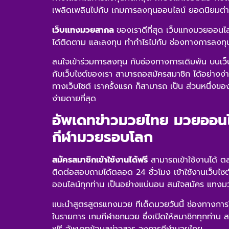
เพลิดเพลินไปกับ เกมการลงทุนออนไลน์ ยอดนิยมต่า
เว็บแทงมวยสากล
ของเราดีที่สุด เว็บแทงมวยออนไ
ได้ติดตาม และลงทุน ทำกำไรไปกับ ช่องทางการลงทุน 
สนใจเข้าร่วมการลงทุน กับช่องทางการเดิมพัน บนเว็
กับเว็บไซต์ของเรา สามารถอสมัครสมาชิก ได้อย่างง่าย
ทางเว็บไซต์ เราครั้งแรก ก็สามารถ เป็น ส่วนหนึ่งข
ง่ายดายที่สุด
อัพเดทข่าวมวยไทย มวยออ
กีฬามวยรอบโลก
สมัครสมาชิกเข้าใช้งานได้ฟรี
สามารถเข้าใช้งานได้ ต
ติดต่อสอบถามได้ตลอด 24 ชั่วโมง เข้าใช้งานเว็บไซต์ได้
ออนไลน์ทุกท่าน เป็นอย่างแน่นอน สนใจสมัคร แท
แนะนำสูตรสูตรแทงมวย ทีเด็ดมวยวันนี้ ช่องทางการใ
ในรายการ เกมกีฬาชกมวย ซึ่งเปิดให้สมาชิกทุกท่าน ส
ฟรี อัพเดทข้อมูลข่าวสาร วงการกีฬามวยไทย