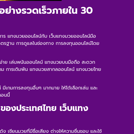
้อย่างรวดเร็วภายใน 30
้บริการ แทงมวยออนไลน์กับ เว็บแทงมวยออนไลน์มือ
กษามาตรฐาน การดูแลในช่องทาง การลงทุนออนไลน์โดย
ได้ง่าย เล่นพนันออนไลน์ แทงมวยบนมือถือ สะดวก
ทุนเกม การเดิมพัน แทงมวยสากลออนไลน์ แทงมวยไทย
 มีเกมการลงทุนอื่นๆ มากมาย ให้ได้เลือกเล่น และ
ตอนนี้
 ของประเทศไทย เว็บแทง
ง เซียนมวยที่มีชื่อเสียง ต่างให้ความชื่นชอบ และใช้