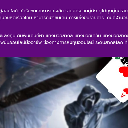
นไลน์ เข้ารับชมเกมการแข่งขัน รายการมวยคู่ดัง ดูได้ทุกคู่ทุกร
ค์ ดูมวยสดเรียวไทม์ สามารถเข้าชมเกม การแข่งขันรายการ เกมกีฬาม
ุด
ลงทุนเดิมพันเกมกีฬา แทงมวยสากล แทงมวยเควัน แทงมวยสากลส
บพนันออนไลน์มืออาชีพ ช่องทางการลงทุนออนไลน์ ระดับสากลโลก ที่