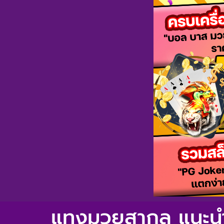
แทงมวยสากล แนะนำเว