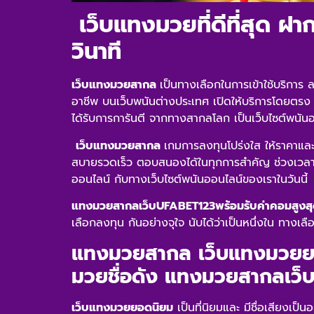
เว็บแทงมวยที่ดีที่สุด 
วินาที
เว็บแทงมวยสากล
เป็นทางเลือกในการเข้าใช้บริการ
อาชีพ บนเว็บพนันต่างประเทศ เปิดให้บริการโดยตรง 
ได้รับการการันตี จากทางสากลโลก เป็นเว็บไซต์พนันออ
เว็บแทงมวยสากล
เกมการลงทุนโปร่งใส ให้ราคาและ
สบายรวดเร็ว ตอบสนองได้ในทุกการสำคัญ ช่วงเวลาว
ออนไลน์ กับทางเว็บไซต์พนันออนไลน์ของเราในวันนี้
แทงมวยสากลเว็บUFABET123พร้อมรับค่าคอมสูงส
เลือกลงทุน กันอย่างจุใจ นับได้ว่าเป็นหนึ่งใน ทางเลือ
แทงมวยสากล เว็บแทงมวยยอ
มวยชื่อดัง
แทงมวยสากลเว็บ
เว็บแทงมวยยอดนิยม
เป็นที่นิยมและ มีชื่อเสียงเป็