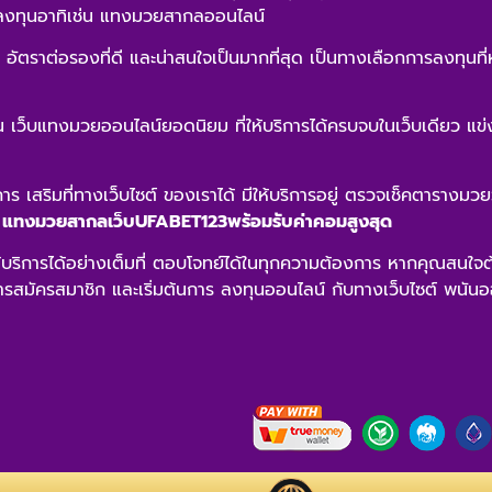
นการลงทุนอาทิเช่น แทงมวยสากลออนไลน์
อัตราต่อรองที่ดี และน่าสนใจเป็นมากที่สุด เป็นทางเลือกการลงทุนที่
ุน เว็บแทงมวยออนไลน์ยอดนิยม ที่ให้บริการได้ครบจบในเว็บเดียว
 เสริมที่ทางเว็บไซต์ ของเราได้ มีให้บริการอยู่ ตรวจเช็คตารางมวย
์
แทงมวยสากลเว็บUFABET123พร้อมรับค่าคอมสูงสุด
บริการได้อย่างเต็มที่ ตอบโจทย์ได้ในทุกความต้องการ หากคุณสนใ
รสมัครสมาชิก และเริ่มต้นการ ลงทุนออนไลน์ กับทางเว็บไซต์ พนันออ