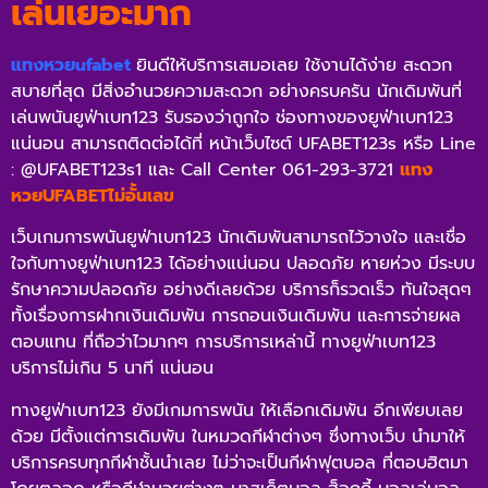
เล่นเยอะมาก
แทงหวยufabet
ยินดีให้บริการเสมอเลย ใช้งานได้ง่าย สะดวก
สบายที่สุด มีสิ่งอำนวยความสะดวก อย่างครบครัน นักเดิมพันที่
เล่นพนันยูฟ่าเบท123 รับรองว่าถูกใจ ช่องทางของยูฟ่าเบท123
แน่นอน สามารถติดต่อได้ที่ หน้าเว็บไซต์ UFABET123s หรือ Line
: @UFABET123s1 และ Call Center 061-293-3721
แทง
หวยUFABETไม่อั้นเลข
เว็บเกมการพนันยูฟ่าเบท123 นักเดิมพันสามารถไว้วางใจ และเชื่อ
ใจกับทางยูฟ่าเบท123 ได้อย่างแน่นอน ปลอดภัย หายห่วง มีระบบ
รักษาความปลอดภัย อย่างดีเลยด้วย บริการก็รวดเร็ว ทันใจสุดๆ
ทั้งเรื่องการฝากเงินเดิมพัน การถอนเงินเดิมพัน และการจ่ายผล
ตอบแทน ที่ถือว่าไวมากๆ การบริการเหล่านี้ ทางยูฟ่าเบท123
บริการไม่เกิน 5 นาที แน่นอน
ทางยูฟ่าเบท123 ยังมีเกมการพนัน ให้เลือกเดิมพัน อีกเพียบเลย
ด้วย มีตั้งแต่การเดิมพัน ในหมวดกีฬาต่างๆ ซึ่งทางเว็บ นำมาให้
บริการครบทุกกีฬาชั้นนำเลย ไม่ว่าจะเป็นกีฬาฟุตบอล ที่ตอบฮิตมา