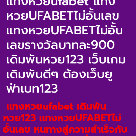
แทงหวยufabet แทง
หวยUFABETไม่อั้นเลข
แทงหวยUFABETไม่อั้น
เลขรางวัลบาทละ900
เดิมพันหวย123 เว็บเกม
เดิมพันดีๆ ต้องเว็บยู
ฟ่าเบท123
แทงหวยufabet เดิมพัน
หวย123
แทงหวยUFABETไม่
อั้นเลข
หนทางสู่ความสำเร็จกับ