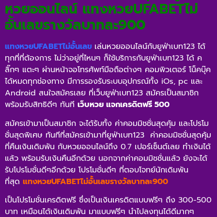
หวยออนไลน์
แทงหวยUFABETไม่
อั้นเลขรางวัลบาทละ900
แทงหวยUFABETไม่อั้นเลข
เล่นหวยออนไลน์กับยูฟ่าเบท123 ได้
ทุกที่ที่ต้องการ ไม่ว่าอยู่ที่ไหนๆ ก็ใช้บริการกับยูฟ่าเบท123 ได้ ค
ลิ๊กๆ แตะๆ ผ่านหน้าจอโทรศัพท์มือถือต่างๆ คอมพิวเตอร์ โน็คบุ๊ค
ได้หมดทุกช่องทาง มีการรองรับระบบอุปกรณ์ทั้ง iOs, pc และ
Android สนใจสมัครเลย ที่เว็บยูฟ่าเบท123 สมัครเป็นสมาชิก
พร้อมรับสิทธิดีๆ ทันที
เว็บหวย แจกเครดิตฟรี 500
สมัครเข้ามาเป็นสมาชิก จะได้รับทั้ง ค่าคอมมิชชั่นสุดคุ้ม และโปรโม
ชั่นสุดพิเศษ ทันทีที่สมัครเข้ามาที่ยูฟ่าเบท123 ค่าคอมมิชชั่นสุดคุ้ม
ที่คืนเงินเดิมพัน กับหวยออนไลน์ถึง 0.7 เปอร์เซ็นต์เลย ทำเงินได้
แล้ว พร้อมรับเงินคืนอีกด้วย นอกจากค่าคอมมิชชั่นแล้ว ยังจะได้
รับโปรโมชั่นดีๆอีกด้วย โปรโมชั่นดีๆ ที่ตอบโจทย์นักเดิมพัน
ที่สุด
แทงหวยUFABETไม่อั้นเลขรางวัลบาทละ900
เป็นโปรโมชั่นเครดิตฟรี ซึ่งเป็นเงินเครดิตแบบฟรีๆ ถึง 300-500
บาท เหมือนได้เงินเดิมพัน มาแบบฟรีๆ นำไปลงทุนได้ดีมากๆ