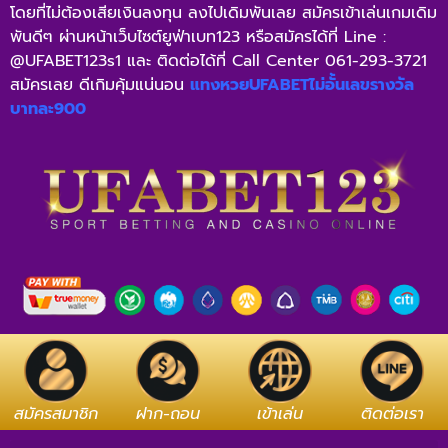
โดยที่ไม่ต้องเสียเงินลงทุน ลงไปเดิมพันเลย สมัครเข้าเล่นเกมเดิม
พันดีๆ ผ่านหน้าเว็บไซต์ยูฟ่าเบท123 หรือสมัครได้ที่ Line :
@UFABET123s1 และ ติดต่อได้ที่ Call Center 061-293-3721
สมัครเลย ดีเกิมคุ้มแน่นอน
แทงหวยUFABETไม่อั้นเลขรางวัล
บาทละ900
สมัครสมาชิก
ฝาก-ถอน
เข้าเล่น
ติดต่อเรา